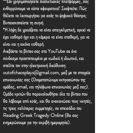
**Εάν χρησιμοποιήσετε διαδικτυακές πλατφόρμες, σας
ενθαρρύνουμε να είστε εφευρετικοί! Σκεφτείτε: Πώς
θέλετε να λειτουργήσει για εσάς το ψηφιακό θέατρο;
Βιντεοσκοπείστε τη σκηνή.
*Η λήψη δε χρειάζεται να είναι επαγγελματική, αρκεί να
έχει καθαρό ήχο και η κάμερα να είναι σταθερή, για να
είναι και η εικόνα καθαρή.
Ανεβάστε το βίντεο σας στο YouTube σε ένα
σύνδεσμο προστατευμένο με κωδικό ή ιδιωτικό, και
στείλτε τον στην ηλεκτρονική διεύθυνση:
outofchaosplays@gmail.com
, μαζί με τα στοιχεία
επικοινωνίας σας (Ονοματεπώνυμο εκπροσώπου της
ομάδας, email, και τηλέφωνο επικοινωνίας μαζί σας).
Ομάδα κριτών θα παρακολουθήσει όλα τα βίντεο που
θα λάβουμε από εσάς, και θα ανακοινώσει τους νικητές,
τις τρεις καλύτερες συμμετοχές, σε επεισόδιο του
Reading Greek Tragedy Online (θα σας
ενημερώσουμε για την ακριβή ημερομηνία).