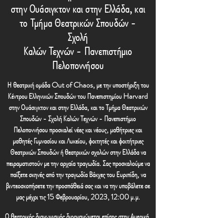
στην Ουάσιγκτον και στην Ελλάδα, και
το Τμήμα Θεατρικών Σπουδών -
Σχολή
Καλών Τεχνών - Πανεπιστήμιο
Πελοποννήσου
Η θεατρική ομάδα Out of Chaos, με την υποστήριξη του
Κέντρου Ελληνικών Σπουδών του Πανεπιστημίου Harvard
στην Ουάσιγκτον και στην Ελλάδα, και το Τμήμα Θεατρικών
Σπουδών - Σχολή Καλών Τεχνών - Πανεπιστήμιο
Πελοποννήσου προσκαλεί νέες και νέους, μαθήτριες και
μαθητές Γυμνασίου και Λυκείου, φοιτητές και φοιτήτριες
Θεατρικών Σπουδών ή θεατρικών σχολών στην Ελλάδα να
πειραματιστούν με την αρχαία τραγωδία. Σας προσκαλούμε να
παίξετε σκηνές από την τραγωδία Βάκχες του Ευριπίδη, να
βιντεοσκοπήσετε την προσπάθειά σας και να την υποβάλετε σε
μας μέχρι τις 15 Φεβρουαρίου, 2023, 12:00 μ.μ.
Ο θεατρικός διαγωνισμός διοργανώνεται επίσης στην Αμερική,