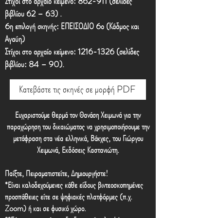
Στίχοι στο αρχαίο κείμενο: 862-911 (σελίδες
βιβλίου 62 – 63) .
6η επιλογή σκηνής: ΕΠΕΙΣΟΔΙΟ 6ο (Κάδμος και
Αγαύη)
Στίχοι στο αρχαίο κείμενο: 1216-1326 (σελίδες
βιβλίου: 84 – 90).
Κατεβάστε τις σκηνές σε μορφή PDF
Ευχαριστούμε θερμά τον Θανάση Χειμωνά για την
παραχώρηση του δικαιώματος να χρησιμοποιήσουμε την
μετάφραση στα νέα ελληνικά, Βάκχες, του Γιώργου
Χειμωνά, Εκδόσεις Καστανιώτη.
Παίξτε, Πειραματιστείτε, Δημιουργήστε!
*Είναι καλοδεχούμενες κάθε είδους βιντεοσκοπημένες
προσπάθειες είτε σε ψηφιακές πλατφόρμες (π.χ.
Zoom) ή και σε φυσικό χώρο.