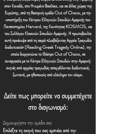
στον Καναδά, στο Ηνωμένο Βασίλειο, και σε άλλες χώρες της
Ευρώπης, από τη θεατρική ομάδα Out of Chaos, με την
υποστήριξη του Κέντρου Ελληνικών Σπουδών Αμερικής του
Πανεπιστημίου Harvard, της Κοινότητας KOSMOS, και
του Συλλόγου Κλασικών Σπουδών Αμερικής. Η πρωτοβουλία
αυτή προέκυψε από τη σειρά «Διαβάζοντας Αρχαία Τραγωδία
διαδικτυακά» (Reading Greek Tragedy Online), την
οποία διοργανώνει το Θέατρο Out of Chaos, σε
συνεργασία με το Κέντρο Ελληνικών Σπουδών στην Αμερική:
σκηνές από αρχαίες τραγωδίες απαγγέλλονται διαδικτυακά,
ζωντανά, με ηθοποιούς από ολόκληρο τον κόσμο.
Δείτε πως μπορείτε να συμμετέχετε
στο διαγωνισμό:
Δημιουργήστε την ομάδα σας
Επιλέξτε τη σκηνή που σας εμπνέει από την