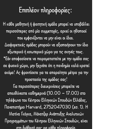
Επιπλέον πληροφορίες:
Η κάθε μαθητική ή φοιτητική ομάδα μπορεί να υποβάλλει
περισσότερες από μία συμμετοχές, αρκεί οι ηθοποιοί
που εμφανίζονται να μην είναι οι ίδιοι.
Διαφορετικές ομάδες μπορούν να αξιοποιήσουν τον ίδιο
εξωτερικό ή εσωτερικό χώρο για τις σκηνές τους.
*Εάν αποφασίσετε να πειραματιστείτε με την ομάδα σας
σε φυσικό χώρο, μην ξεχνάτε ότι η πανδημία καλά κρατεί
ακόμα! Ας φροντίσετε για τα απαραίτητα μέτρα για την
προστασία της ομάδας σας!
Για περισσότερες διευκρινίσεις μπορείτε να
απευθύνεστε καθημερινά (10.00 – 17.00) στο
τηλέφωνο του Κέντρου Ελληνικών Σπουδών Ελλάδος,
Πανεπιστήμιο Harvard, 2752047030 (εσ. 1). Η
Ματίνα Γκόγκα, Μάνατζερ Ανάπτυξης Αναλυτικών
Προγραμμάτων του Κέντρου Ελληνικών Σπουδών, είναι
στη διάθεσή σας για κάθε πληροφορία.