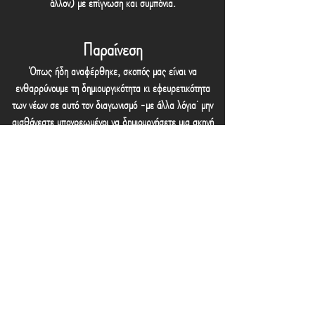
άλλον) με επίγνωση και συμπόνια.
Παραίνεση
Όπως ήδη αναφέρθηκε, σκοπός μας είναι να
ενθαρρύνουμε τη δημιουργικότητα κι εφευρετικότητα
των νέων σε αυτό τον διαγωνισμό -με άλλα λόγια˙ μην
αισθάνεστε υποχρεωμένοι να δημιουργήσετε μια σκηνή
με τον τρόπο που νομίζετε ότι πρέπει να γίνει!-. Σκοπός
είναι να ενθαρρύνουμε την ευρηματικότητα, κι αυτό
αφορά στα πάντα, από τα κοστούμια που θα επιλέξετε
μέχρι το ύφος της παράστασης, ο,τιδήποτε μπορείτε να
σκεφτείτε! Θέλετε να ντύσετε τους ηθοποιούς με κισσό;
Κάντε το! Ή με τζιν και δερμάτινο μπουφάν; Κι αυτό είναι
υπέροχο! Μας ενδιαφέρει ο δικός σας τρόπος
πρόσληψης της αρχαίας τραγωδίας, ο δικός σας τρόπος
που θα φωτίσει και θα ζωντανέψει το κείμενο του
Ευριπίδη.